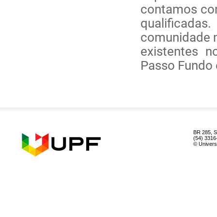
contamos co
qualificada
comunidade n
existentes 
Passo Fundo e
BR 285, S
(54) 3316
© Univer